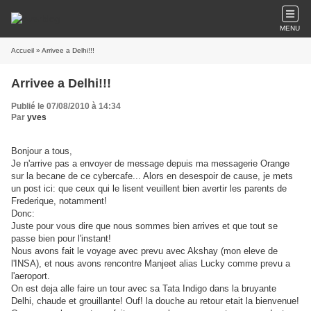
MENU
Accueil
» Arrivee a Delhi!!!
Arrivee a Delhi!!!
Publié le 07/08/2010 à 14:34
Par
yves
Bonjour a tous,
Je n'arrive pas a envoyer de message depuis ma messagerie Orange
sur la becane de ce cybercafe... Alors en desespoir de cause, je mets
un post ici: que ceux qui le lisent veuillent bien avertir les parents de
Frederique, notamment!
Donc:
Juste pour vous dire que nous sommes bien arrives et que tout se
passe bien pour l'instant!
Nous avons fait le voyage avec prevu avec Akshay (mon eleve de
l'INSA), et nous avons rencontre Manjeet alias Lucky comme prevu a
l'aeroport.
On est deja alle faire un tour avec sa Tata Indigo dans la bruyante
Delhi, chaude et grouillante! Ouf! la douche au retour etait la bienvenue!