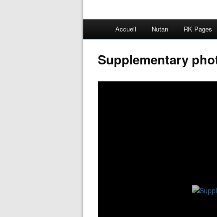
Accueil
Nutan
RK Pages
Supplementary phot