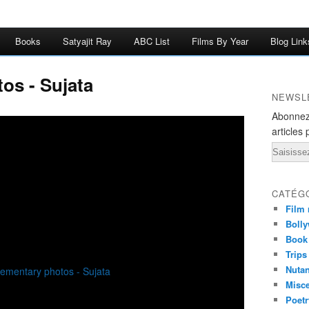
Books
Satyajit Ray
ABC List
Films By Year
Blog Link
os - Sujata
NEWSL
Abonnez
articles 
Email
CATÉG
Film 
Bolly
Book
Trips
Nuta
Misc
Poetr