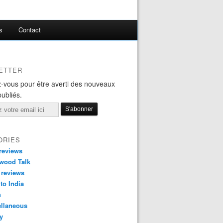
s
Contact
ETTER
-vous pour être averti des nouveaux
publiés.
ORIES
reviews
wood Talk
 reviews
 to India
n
ellaneous
y